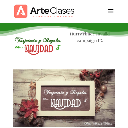
HurryTimer: Invalid
campaign ID.