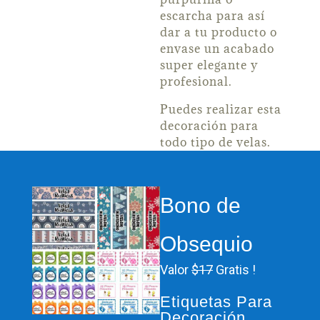
escarcha para así
dar a tu producto o
envase un acabado
super elegante y
profesional.
Puedes realizar esta
decoración para
todo tipo de velas.
Bono de
Obsequio
Valor
$17
Gratis !
Etiquetas Para
Decoración